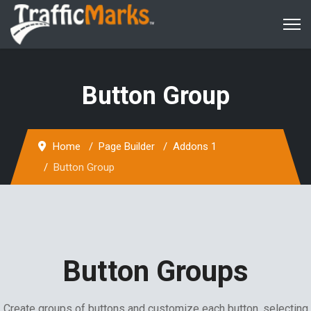
Button Group
Home
Page Builder
Addons 1
Button Group
Button Groups
Create groups of buttons and customize each button, selecting