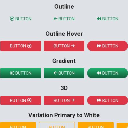
Outline
BUTTON
BUTTON
BUTTON
Outline Hover
BUTTON
BUTTON
BUTTON
Gradient
BUTTON
BUTTON
BUTTON
3D
BUTTON
BUTTON
BUTTON
Variation Primary to White
BUTTON
BUTTON
BUTTON