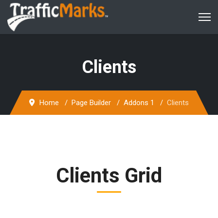
Clients
Home
Page Builder
Addons 1
Clients
Clients Grid