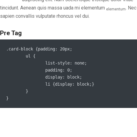
tincidunt. Aenean quis massa uada mi elementum
. Nec
elementum
sapien convallis vulputate rhoncus vel dui.
Pre Tag
.card-block {padding: 20px;

	ul {

		list-style: none;

		padding: 0;

		display: block;

		li {display: block;}

	}
